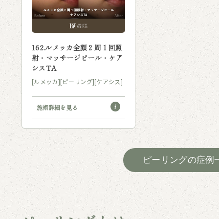
162.ルメッカ全顔２周１回照
射・マッサージピール・ケア
シスTA
[ルメッカ]
[ピーリング]
[ケアシス]
施術詳細を見る
ピーリングの症例