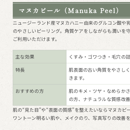
マヌカピール（Manuka Peel）
ニュージーランド産マヌカハニー由来のグルコン酸や
のやさしいピーリング。角質ケアをしながらも潤いを
ご利用いただけます。
主な効果
くすみ・ゴワつき・毛穴の
特長
肌表面の古い角質をやさし
きます。
おすすめの方
肌のキメ・ツヤ・なめらか
の方、ナチュラルな質感改
肌の“見た目”や“表面の質感”を整えたいならマヌカピ
ワントーン明るい肌や、メイクのり、写真写りの改善