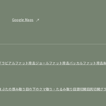
Google Maps
ゾラビアルファット除去
ジョールファット除去
バッカルファット除去
まぶたの厚み取り
目の下のクマ取り・たるみ取り
目頭切開
目尻切開
グ