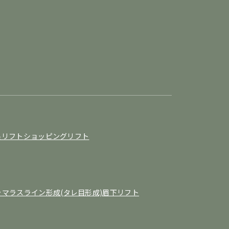
糸リフト
ショッピングリフト
ラマラスライン形成(タレ目形成)
眉下リフト