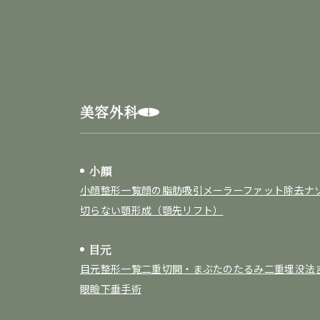
美容外科
小顔
小顔整形一覧
顔の脂肪吸引
メーラーファット除去
ナ
切らない顎形成（顎先リフト）
目元
目元整形一覧
二重切開・まぶたのたるみ
二重埋没法
眼瞼下垂手術