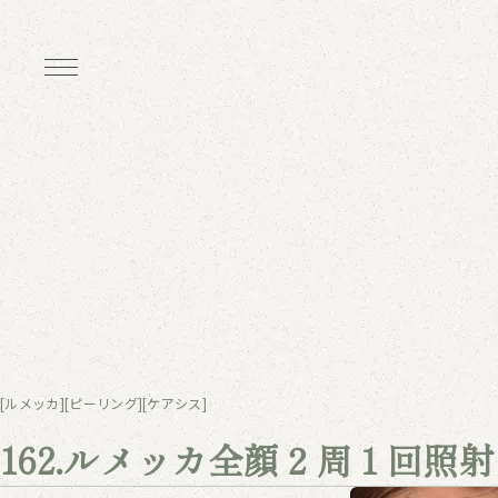
[ルメッカ]
[ピーリング]
[ケアシス]
162.ルメッカ全顔２周１回照