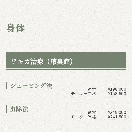
身体
ワキガ治療（腋臭症）
シェービング法
通常
¥198,000
モニター価格
¥158,600
剪除法
通常
¥345,000
モニター価格
¥241,500