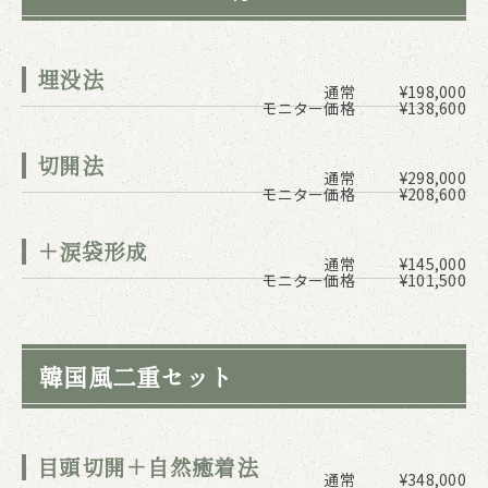
埋没法
通常
¥198,000
モニター価格
¥138,600
切開法
通常
¥298,000
モニター価格
¥208,600
＋涙袋形成
通常
¥145,000
モニター価格
¥101,500
韓国風二重セット
目頭切開＋自然癒着法
通常
¥348,000