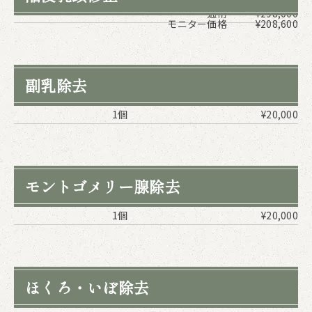
通常
¥298,000
モニター価格
¥208,600
副乳除去
1個
¥20,000
モントゴメリー腺除去
1個
¥20,000
ほくろ・いぼ除去