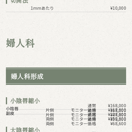
切開法
1mmあたり
¥10,000
婦人科
婦人科形成
小陰唇縮小
通常
¥168,000
小陰唇
片側
モニター価格
¥117,600
通常
¥68,000
副皮
通常
¥228,000
片側
モニター価格
¥47,600
両側
モニター価格
¥159,600
通常
¥98,000
両側
モニター価格
¥68,600
大陰唇縮小