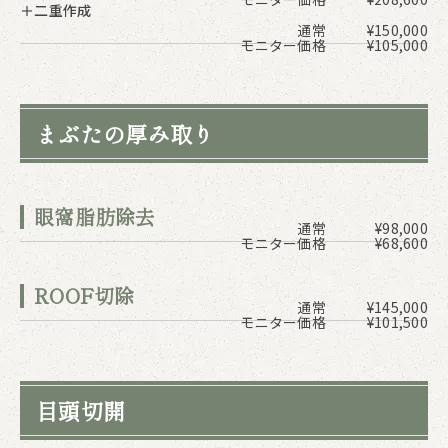
＋二重作成
通常
¥150,000
モニター価格
¥105,000
まぶたの厚み取り
眼窩脂肪除去
通常
¥98,000
モニター価格
¥68,600
ROOF切除
通常
¥145,000
モニター価格
¥101,500
目頭切開