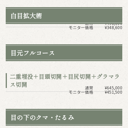
白目拡大術
通常
¥498,000
モニター価格
¥348,600
目元フルコース
二重埋没＋目頭切開＋目尻切開＋グラマラ
ス切開
通常
¥645,000
モニター価格
¥451,500
目の下のクマ・たるみ