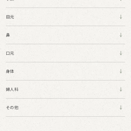
目元
鼻
口元
身体
婦人科
その他