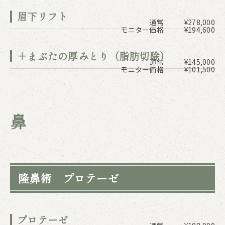
眉下リフト
通常
¥278,000
モニター価格
¥194,600
＋まぶたの厚みとり（脂肪切除）
通常
¥145,000
モニター価格
¥101,500
鼻
隆鼻術 プロテーゼ
プロテーゼ