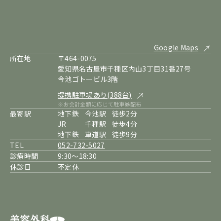
Google Maps
所在地
〒464-0075
愛知県名古屋市千種区内山3丁目31番27号
今池ゴトービル3階
提携駐車場あり(388台)
※お会計金額に応じて駐車券配布
最寄駅
地下鉄
今池駅
徒歩2分
JR
千種駅
徒歩4分
地下鉄
車道駅
徒歩9分
TEL
052-732-5027
診療時間
9:30～18:30
休診日
不定休
美容外科