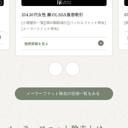
234.30代女性 顔のLSSA脂肪吸引
0
[小顔整形一覧]
[顔の脂肪吸引]
[バッカルファット除去]
[
[メーラーファット除去]
施術詳細を見る
メーラーファット除去の症例一覧をみる