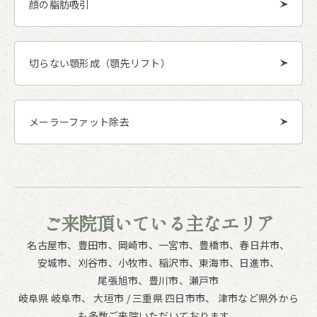
顔の脂肪吸引
切らない顎形成（顎先リフト）
メーラーファット除去
ご来院頂いている
主なエリア
名古屋市、
豊田市、
岡崎市、
一宮市、
豊橋市、
春日井市、
安城市、
刈谷市、
小牧市、
稲沢市、
東海市、
日進市、
尾張旭市、
豊川市、
瀬戸市
岐阜県 岐阜市、 大垣市 / 三重県 四日市市、 津市など県外から
も多数ご来院いただいております。