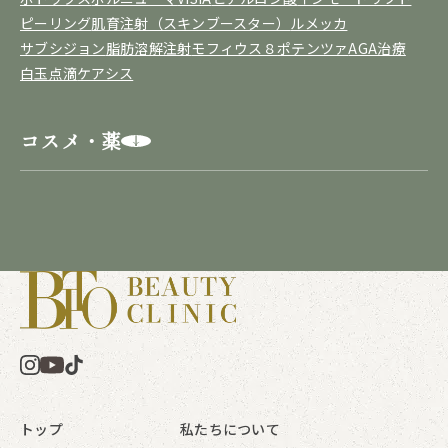
ピーリング
肌育注射（スキンブースター）
ルメッカ
サブシジョン
脂肪溶解注射
モフィウス８
ポテンツァ
AGA治療
白玉点滴
ケアシス
コスメ・薬
トップ
私たちについて