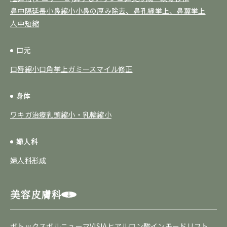
鼻中隔延長
小鼻縮小
小鼻の厚み除去、鼻孔縁挙上、鼻翼挙上
人中短縮
口元
口唇縮小
口角挙上
ガミースマイル修正
身体
ワキガ治療
乳頭縮小・乳輪縮小
婦人科
婦人科形成
美容皮膚科
ボトックス
ボルニューマ
VISIA
ヒアルロン酸
インモードリフト