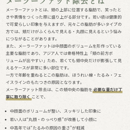
メーラーファット除去とは
メーラーファットとは、頬の上部に位置する脂肪で、笑ったと
きや表情をつくった際に盛り上がる部分です。若い頃は健康的
で可愛らしい印象を与えますが、元々この脂肪が多いタイプの
方では、頬だけがふくらんで見える・丸顔に見えるという悩み
につながることがあります。
また、メーラーファットは中顔面のボリュームを形作っている
主要な脂肪であり、アジア人では骨格特性上「頬の前方ボ
リュームが出やすい」ため、若くても頬中央だけが膨張して見
えるケースが非常に多い部位です。
一方で年齢を重ねるとこの脂肪は、ほうれい線・たるみ・フェ
イスラインのもたつきの原因となります。
メーラーファット除去は、この頬中央の脂肪を
必要な量だけ丁
寧に取り除く
ことで、
中顔面のボリュームが整い、スッキリした印象に
若い人は“丸顔・のっぺり感”が改善して小顔に
中高年では“たるみの原因の重さ”が軽減