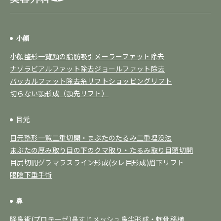
小顔
小顔整形一覧
顔の脂肪吸引
メーラーファット除去
ナゾラビアルファット除去
ジョールファット除去
バッカルファット除去
糸リフト
ショッピングリフト
切らない顎形成（顎先リフト）
目元
目元整形一覧
二重切開・まぶたのたるみ
二重埋没法
まぶたの厚み取り
目の下のクマ取り・たるみ取り
目頭切開
目尻切開
グラマラスライン形成(タレ目形成)
眉下リフト
眼瞼下垂手術
鼻
隆鼻術(プロテーゼ)
鼻すじメッシュ
鼻尖形成・軟骨移植