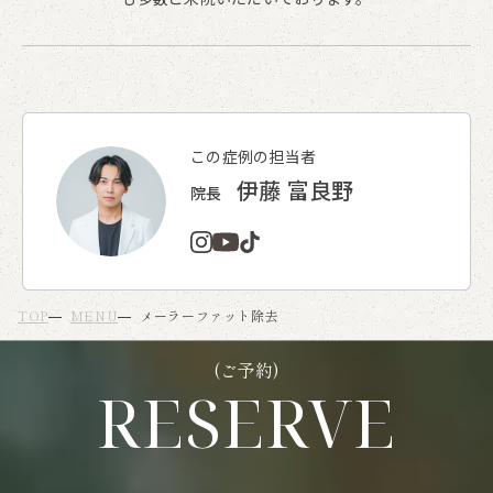
この症例の担当者
伊藤 富良野
院長
TOP
MENU
メーラーファット除去
(ご予約)
RESERVE