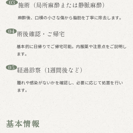
03
施術（局所麻酔または静脈麻酔）
麻酔後、口横の小さな傷から脂肪を丁寧に除去します。
04
術後確認・ご帰宅
基本的に日帰りでご帰宅可能。内服薬や注意点をご説明し
ます。
05
経過診察（1週間後など）
腫れや感染がないかを確認し、必要に応じて処置を行い
ます。
基本情報