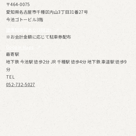
〒464-0075
愛知県名古屋市千種区内山3丁目31番27号
今池ゴトービル3階
提携駐車場あり(388台)
※お会計金額に応じて駐車券配布
Google Maps
最寄駅
地下鉄
今池駅
徒歩2分
JR
千種駅
徒歩4分
地下鉄
車道駅
徒歩9
分
TEL
052-732-5027