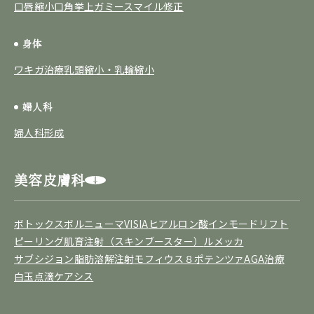
口唇縮小
口角挙上
ガミースマイル修正
身体
ワキガ治療
乳頭縮小・乳輪縮小
婦人科
婦人科形成
美容皮膚科
ボトックス
ボルニューマ
VISIA
ヒアルロン酸
インモードリフト
ピーリング
肌育注射（スキンブースター）
ルメッカ
サブシジョン
脂肪溶解注射
モフィウス８
ポテンツァ
AGA治療
白玉点滴
ケアシス