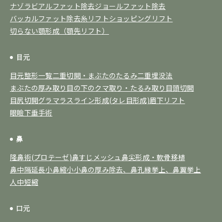
ナゾラビアルファット除去
ジョールファット除去
バッカルファット除去
糸リフト
ショッピングリフト
切らない顎形成（顎先リフト）
目元
目元整形一覧
二重切開・まぶたのたるみ
二重埋没法
まぶたの厚み取り
目の下のクマ取り・たるみ取り
目頭切開
目尻切開
グラマラスライン形成(タレ目形成)
眉下リフト
眼瞼下垂手術
鼻
隆鼻術(プロテーゼ)
鼻すじメッシュ
鼻尖形成・軟骨移植
鼻中隔延長
小鼻縮小
小鼻の厚み除去、鼻孔縁挙上、鼻翼挙上
人中短縮
口元