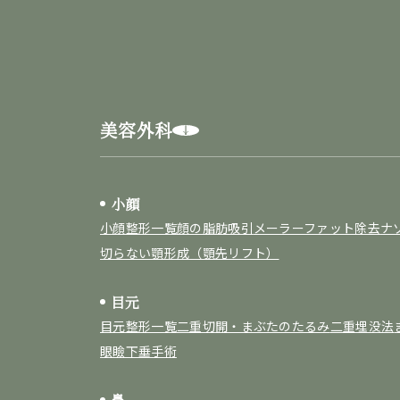
美容外科
小顔
小顔整形一覧
顔の脂肪吸引
メーラーファット除去
ナ
切らない顎形成（顎先リフト）
目元
目元整形一覧
二重切開・まぶたのたるみ
二重埋没法
眼瞼下垂手術