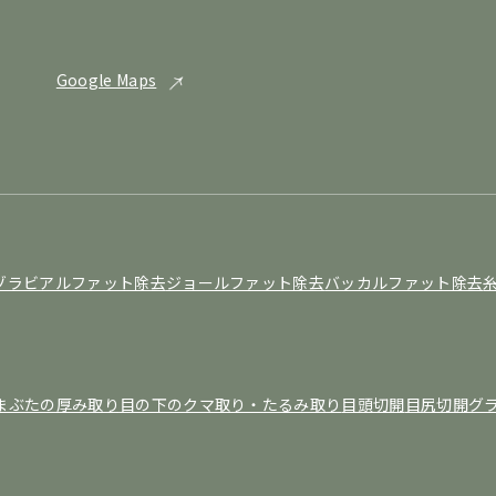
Google Maps
ゾラビアルファット除去
ジョールファット除去
バッカルファット除去
まぶたの厚み取り
目の下のクマ取り・たるみ取り
目頭切開
目尻切開
グ