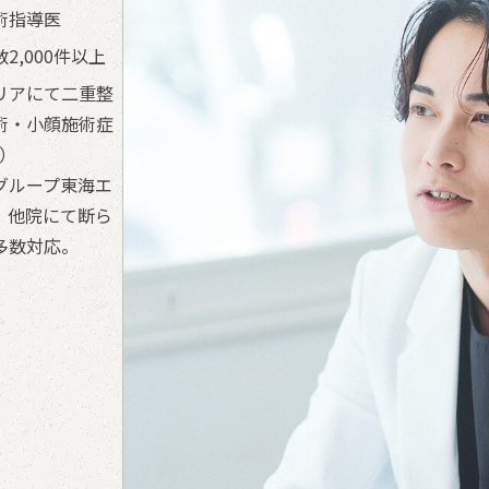
術指導医
2,000件以上
リアにて二重整
術・小顔施術症
年）
グループ東海エ
、他院にて断ら
多数対応。