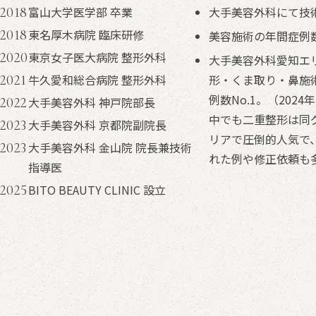
富山大学医学部 卒業
大手美容外科にて技
2018
東名厚木病院 臨床研修
2018
美容施術の年間症例数
東京女子医大病院 整形外科
2020
大手美容外科愛知エ
牛久愛和総合病院 整形外科
形・くま取り・鼻施
2021
例数No.1。（2024
大手美容外科 神戸院部長
2022
中でも二重整形は同
大手美容外科 京都院副院長
2023
リアで圧倒的人気で
大手美容外科 金山院 院長兼技術
2023
れた例や修正依頼も
指導医
BITO BEAUTY CLINIC 設立
2025