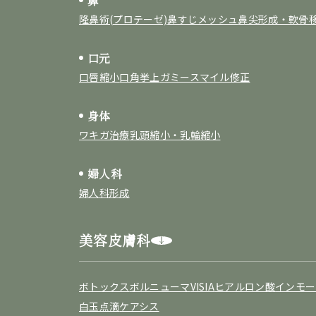
鼻
隆鼻術(プロテーゼ)
鼻すじメッシュ
鼻尖形成・軟骨
口元
口唇縮小
口角挙上
ガミースマイル修正
身体
ワキガ治療
乳頭縮小・乳輪縮小
婦人科
婦人科形成
美容皮膚科
ボトックス
ボルニューマ
VISIA
ヒアルロン酸
インモー
白玉点滴
ケアシス