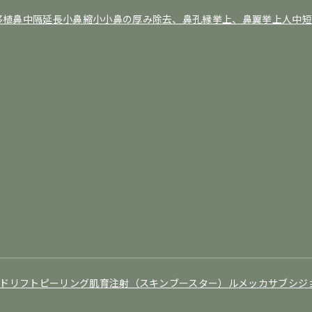
移植
鼻中隔延長
小鼻縮小
小鼻の厚み除去、鼻孔縁挙上、鼻翼挙上
人中短
ドリフト
ピーリング
肌育注射（スキンブースター）
ルメッカ
サブシジ