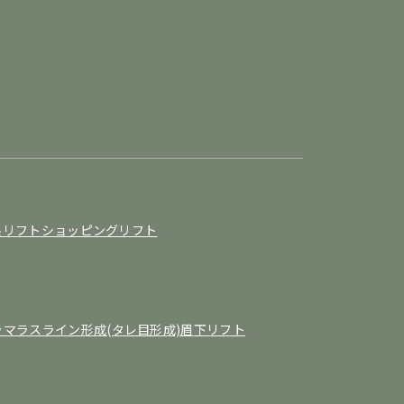
糸リフト
ショッピングリフト
ラマラスライン形成(タレ目形成)
眉下リフト