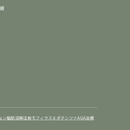
縮
ョン
脂肪溶解注射
モフィウス８
ポテンツァ
AGA治療