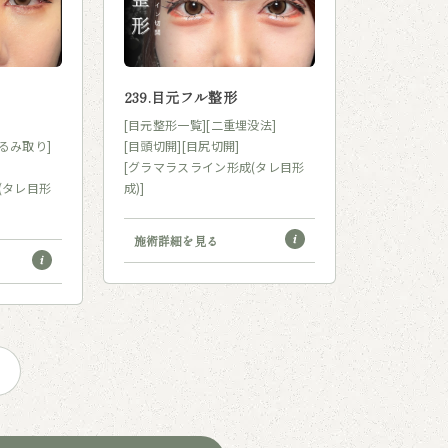
239.目元フル整形
232.目尻
動・グラ
[目元整形一覧]
[二重埋没法]
クマ取り
るみ取り]
[目頭切開]
[目尻切開]
[グラマラスライン形成(タレ目形
[目元整形一
(タレ目形
成)]
[グラマラス
成)]
[目の下のク
施術詳細を見る
施術詳細を