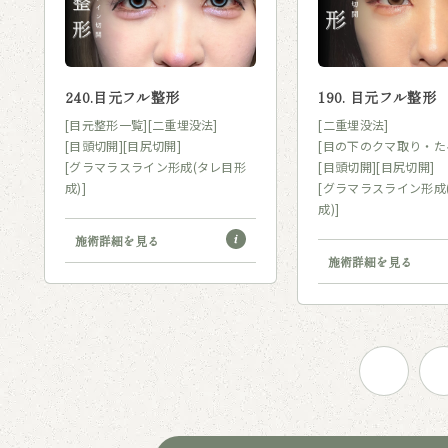
240.目元フル整形
190. 目元フル整形
[目元整形一覧]
[二重埋没法]
[二重埋没法]
[目頭切開]
[目尻切開]
[目の下のクマ取り・た
[グラマラスライン形成(タレ目形
[目頭切開]
[目尻切開]
成)]
[グラマラスライン形成
成)]
施術詳細を見る
施術詳細を見る