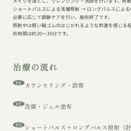
メイクを落とし、クレンジング・洗顔を行います。照
ショートパルスによる浅層照射 → ロングパルスによ
必要に応じて鎮静ケアを行い、施術終了です。
照射中は軽い輪ゴムのはじかれるような刺激を感じる
術時間は約20〜30分です。
治療の流れ
01
カウンセリング・診察
02
洗顔・ジェル塗布
03
ショートパルス＋ロングパルス照射（計