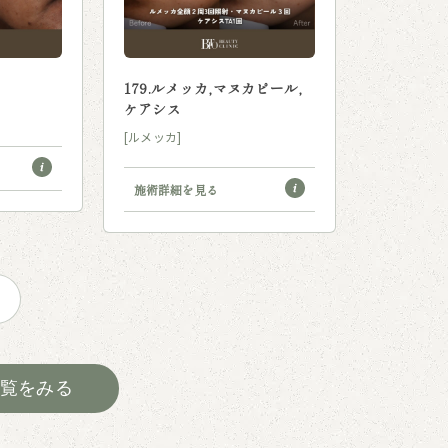
179.ルメッカ,マヌカピール,
133.ルメ
ケアシス
[ルメッカ]
[ルメッカ]
施術詳細を
施術詳細を見る
覧をみる