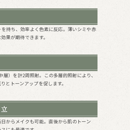
ワーを持ち、効率よく色素に反応。薄いシミや赤
な効果が期待できます。
（中層）を計2周照射。この多層的照射により、
返りとトーンアップを促します。
両立
当日からメイクも可能。直後から肌のトーン
ンスにも最適です。