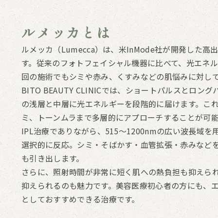
ルメッカとは
ルメッカ（Lumecca）は、米InMode社が開発した高出力のIP
す。従来のフォトフェイシャル機器に比べて、光エネル
回の施術でもシミや赤み、くすみなどの肌悩みに対し
BITO BEAUTY CLINICでは、ショートパルスと
の浅層と中層に光エネルギーを段階的に届けます。こ
ミ、トーンムラまで多層的にアプローチすることが可
IPL治療でありながら、515〜1200nmの広い波長
選択的に反応。シミ・そばかす・血管拡張・赤みなど
も引き出します。
さらに、照射時間が非常に短く肌への熱負担も抑えら
抑えられるのも魅力です。美容医療初心者の方にも、
としておすすめできる治療です。