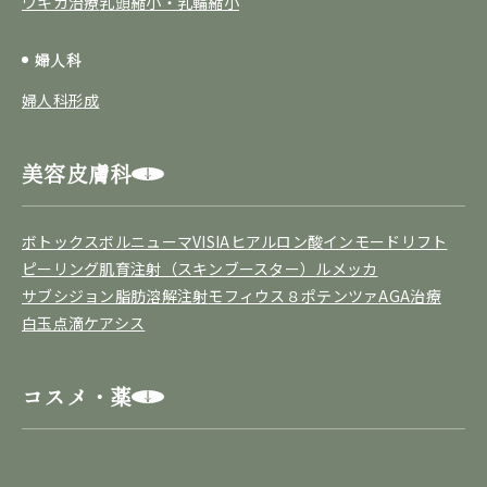
ワキガ治療
乳頭縮小・乳輪縮小
婦人科
婦人科形成
美容皮膚科
ボトックス
ボルニューマ
VISIA
ヒアルロン酸
インモードリフト
ピーリング
肌育注射（スキンブースター）
ルメッカ
サブシジョン
脂肪溶解注射
モフィウス８
ポテンツァ
AGA治療
白玉点滴
ケアシス
コスメ・薬