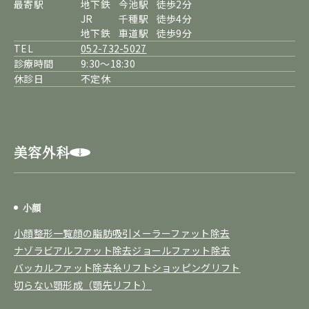
最寄駅
地下鉄
今池駅
徒歩2分
JR
千種駅
徒歩4分
地下鉄
車道駅
徒歩9分
TEL
052-732-5027
診療時間
9:30～18:30
休診日
不定休
美容外科
小顔
小顔整形一覧
顔の脂肪吸引
メーラーファット除去
ナゾラビアルファット除去
ジョールファット除去
バッカルファット除去
糸リフト
ショッピングリフト
切らない顎形成（顎先リフト）