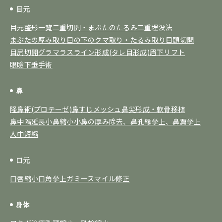
目元
目元整形一覧
二重切開・まぶたのたるみ
二重埋没法
まぶたの厚み取り
目の下のクマ取り・たるみ取り
目頭切開
目尻切開
グラマラスライン形成(タレ目形成)
眉下リフト
眼瞼下垂手術
鼻
隆鼻術(プロテーゼ)
鼻すじメッシュ
鼻尖形成・軟骨移植
鼻中隔延長
小鼻縮小
小鼻の厚み除去、鼻孔縁挙上、鼻翼挙上
人中短縮
口元
口唇縮小
口角挙上
ガミースマイル修正
身体