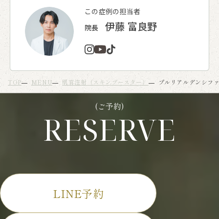
この症例の担当者
伊藤 富良野
院長
TOP
MENU
肌育注射（スキンブースター）
プルリアルデンシフ
(ご予約)
RESERVE
LINE予約