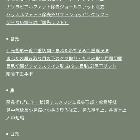
ナゾラビアルファット除去
ジョールファット除去
バッカルファット除去
糸リフト
ショッピングリフト
切らない顎形成（顎先リフト）
目元
目元整形一覧
二重切開・まぶたのたるみ
二重埋没法
まぶたの厚み取り
目の下のクマ取り・たるみ取り
目頭切開
目尻切開
グラマラスライン形成(タレ目形成)
眉下リフト
眼瞼下垂手術
鼻
隆鼻術(プロテーゼ)
鼻すじメッシュ
鼻尖形成・軟骨移植
鼻中隔延長
小鼻縮小
小鼻の厚み除去、鼻孔縁挙上、鼻翼挙上
人中短縮
口元