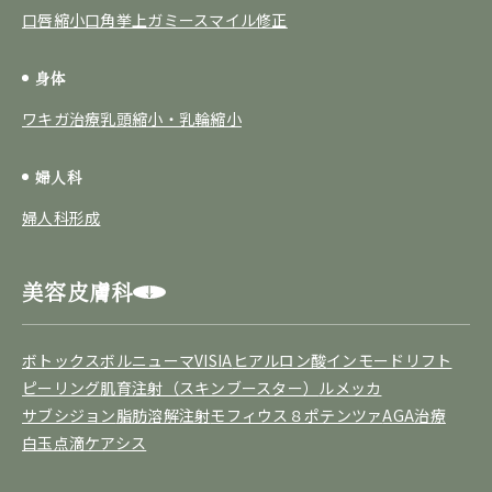
口唇縮小
口角挙上
ガミースマイル修正
身体
ワキガ治療
乳頭縮小・乳輪縮小
婦人科
婦人科形成
美容皮膚科
ボトックス
ボルニューマ
VISIA
ヒアルロン酸
インモードリフト
ピーリング
肌育注射（スキンブースター）
ルメッカ
サブシジョン
脂肪溶解注射
モフィウス８
ポテンツァ
AGA治療
白玉点滴
ケアシス