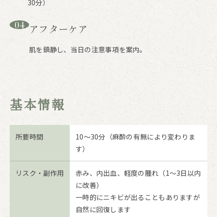
30分）
04
アフターケア
肌を鎮静し、当日の注意事項を案内。
基本情報
所要時間
10〜30分（麻酔の有無により変わりま
す）
リスク・副作用
赤み、内出血、軽度の腫れ（1〜3日以内
に改善）
一時的にニキビが出ることもありますが
自然に回復します