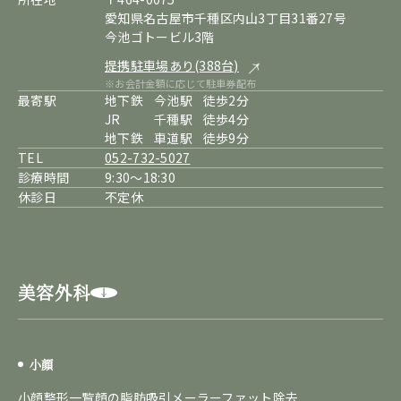
愛知県名古屋市千種区内山3丁目31番27号
今池ゴトービル3階
提携駐車場あり(388台)
※お会計金額に応じて駐車券配布
最寄駅
地下鉄
今池駅
徒歩2分
JR
千種駅
徒歩4分
地下鉄
車道駅
徒歩9分
TEL
052-732-5027
診療時間
9:30～18:30
休診日
不定休
美容外科
小顔
小顔整形一覧
顔の脂肪吸引
メーラーファット除去