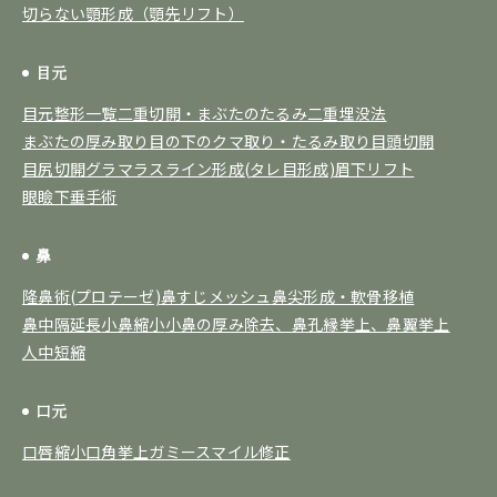
切らない顎形成（顎先リフト）
目元
目元整形一覧
二重切開・まぶたのたるみ
二重埋没法
まぶたの厚み取り
目の下のクマ取り・たるみ取り
目頭切開
目尻切開
グラマラスライン形成(タレ目形成)
眉下リフト
眼瞼下垂手術
鼻
隆鼻術(プロテーゼ)
鼻すじメッシュ
鼻尖形成・軟骨移植
鼻中隔延長
小鼻縮小
小鼻の厚み除去、鼻孔縁挙上、鼻翼挙上
人中短縮
口元
口唇縮小
口角挙上
ガミースマイル修正