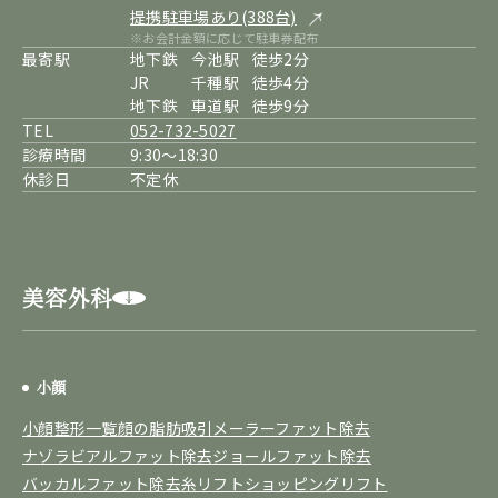
提携駐車場あり(388台)
※お会計金額に応じて駐車券配布
最寄駅
地下鉄
今池駅
徒歩2分
JR
千種駅
徒歩4分
地下鉄
車道駅
徒歩9分
TEL
052-732-5027
診療時間
9:30～18:30
休診日
不定休
美容外科
小顔
小顔整形一覧
顔の脂肪吸引
メーラーファット除去
ナゾラビアルファット除去
ジョールファット除去
バッカルファット除去
糸リフト
ショッピングリフト