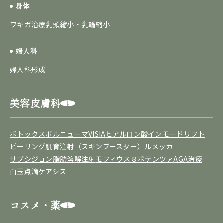
身体
ワキガ治療
乳頭縮小・乳輪縮小
婦人科
婦人科形成
美容皮膚科
ボトックス
ボルニューマ
VISIA
ヒアルロン酸
インモードリフト
ピーリング
肌育注射（スキンブースター）
ルメッカ
サブシジョン
脂肪溶解注射
モフィウス８
ポテンツァ
AGA治療
白玉点滴
ケアシス
コスメ・薬