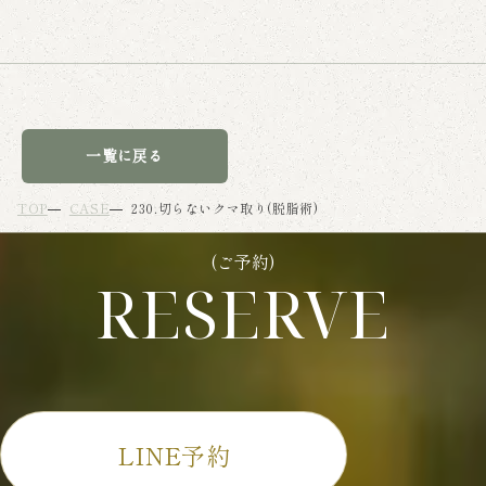
一覧に戻る
TOP
CASE
230.切らないクマ取り(脱脂術)
(ご予約)
RESERVE
LINE予約