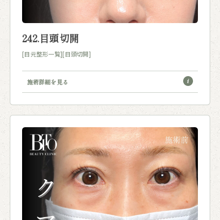
242.目頭切開
[目元整形一覧]
[目頭切開]
施術詳細を見る