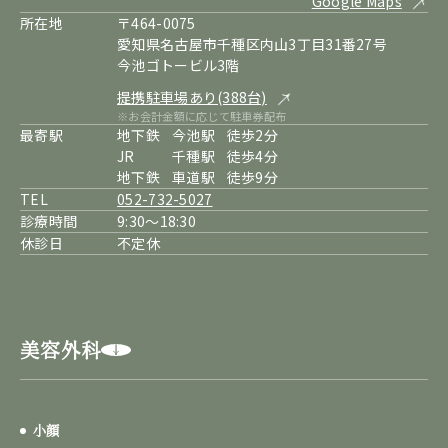
Google Maps
所在地
〒464-0075
愛知県名古屋市千種区内山3丁目31番27号
今池ゴトービル3階
提携駐車場あり(388台)
※お会計金額に応じて駐車券配布
最寄駅
地下鉄
今池駅
徒歩2分
JR
千種駅
徒歩4分
地下鉄
車道駅
徒歩9分
TEL
052-732-5027
診療時間
9:30～18:30
休診日
不定休
美容外科
小顔