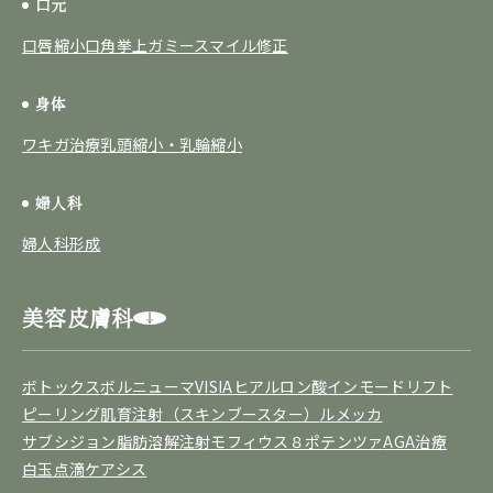
口元
口唇縮小
口角挙上
ガミースマイル修正
身体
ワキガ治療
乳頭縮小・乳輪縮小
婦人科
婦人科形成
美容皮膚科
ボトックス
ボルニューマ
VISIA
ヒアルロン酸
インモードリフト
ピーリング
肌育注射（スキンブースター）
ルメッカ
サブシジョン
脂肪溶解注射
モフィウス８
ポテンツァ
AGA治療
白玉点滴
ケアシス