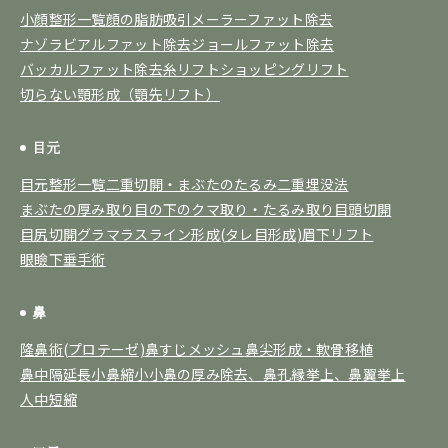
小顔整形一覧
顔の脂肪吸引
メーラーファット除去
ナゾラビアルファット除去
ジョールファット除去
バッカルファット除去
糸リフト
ショッピングリフト
切らない顎形成（顎先リフト）
目元
目元整形一覧
二重切開・まぶたのたるみ
二重埋没法
まぶたの厚み取り
目の下のクマ取り・たるみ取り
目頭切開
目尻切開
グラマラスライン形成(タレ目形成)
眉下リフト
眼瞼下垂手術
鼻
隆鼻術(プロテーゼ)
鼻すじメッシュ
鼻尖形成・軟骨移植
鼻中隔延長
小鼻縮小
小鼻の厚み除去、鼻孔縁挙上、鼻翼挙上
人中短縮