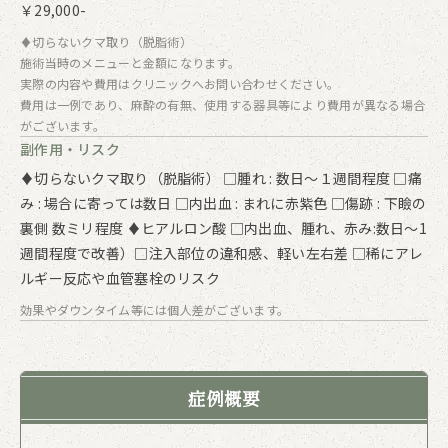
￥29,000-
♦切らないクマ取り（脱脂術）
施術当時のメニューと金額になります。
実際の内容や費用はクリニックへお問い合わせください。
費用は一例であり、麻酔の有無、使用する器具等により費用が異なる場合
がございます。
副作用・リスク
♦切らないクマ取り（脱脂術） □腫れ : 数日～１週間程度 □痛
み : 場合に寄っては数日 □内出血 : まれに赤紫色 □傷跡 : 下瞼の
裏側 数ミリ程度 ♦ヒアルロン酸 □内出血、腫れ、赤み:数日〜1
週間程度で改善）□注入部位の違和感、軽い左右差 □稀にアレ
ルギー反応や血管塞栓のリスク
効果やダウンタイム等には個人差がございます。
症例概要