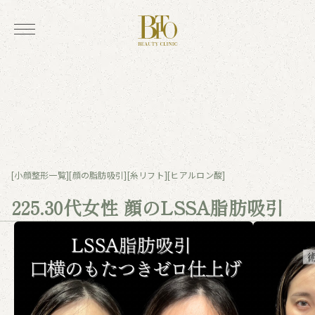
[小顔整形一覧]
[顔の脂肪吸引]
[糸リフト]
[ヒアルロン酸]
225.30代女性 顔のLSSA脂肪吸引