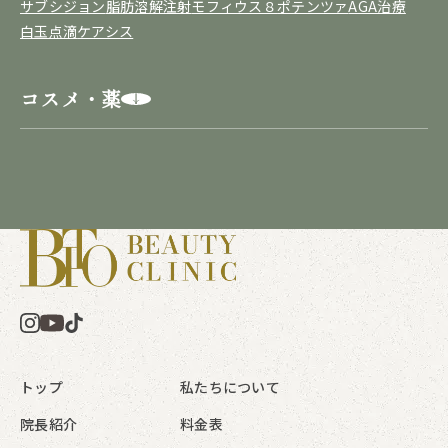
サブシジョン
脂肪溶解注射
モフィウス８
ポテンツァ
AGA治療
白玉点滴
ケアシス
コスメ・薬
トップ
私たちについて
院長紹介
料金表