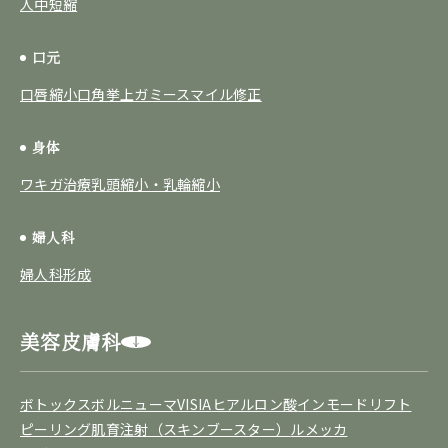
人中短縮
口元
口唇縮小
口角挙上
ガミースマイル修正
身体
ワキガ治療
乳頭縮小・乳輪縮小
婦人科
婦人科形成
美容皮膚科
ボトックス
ボルニューマ
VISIA
ヒアルロン酸
インモードリフト
ピーリング
肌育注射（スキンブースター）
ルメッカ