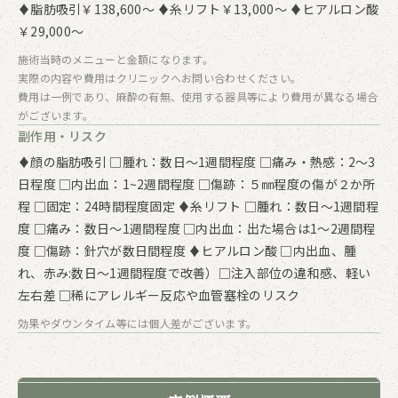
♦脂肪吸引￥138,600～ ♦糸リフト￥13,000～ ♦ヒアルロン酸
￥29,000～
施術当時のメニューと金額になります。
実際の内容や費用はクリニックへお問い合わせください。
費用は一例であり、麻酔の有無、使用する器具等により費用が異なる場合
がございます。
副作用・リスク
♦顔の脂肪吸引 □腫れ：数日～1週間程度 □痛み・熱感：2～3
日程度 □内出血：1~2週間程度 □傷跡：５㎜程度の傷が２か所
程 □固定：24時間程度固定 ♦糸リフト □腫れ：数日～1週間程
度 □痛み：数日～1週間程度 □内出血：出た場合は1〜2週間程
度 □傷跡：針穴が数日間程度 ♦ヒアルロン酸 □内出血、腫
れ、赤み:数日〜1週間程度で改善）□注入部位の違和感、軽い
左右差 □稀にアレルギー反応や血管塞栓のリスク
効果やダウンタイム等には個人差がございます。