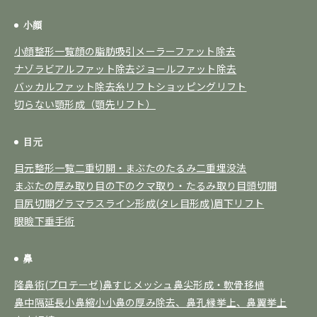
小顔
小顔整形一覧
顔の脂肪吸引
メーラーファット除去
ナゾラビアルファット除去
ジョールファット除去
バッカルファット除去
糸リフト
ショッピングリフト
切らない顎形成（顎先リフト）
目元
目元整形一覧
二重切開・まぶたのたるみ
二重埋没法
まぶたの厚み取り
目の下のクマ取り・たるみ取り
目頭切開
目尻切開
グラマラスライン形成(タレ目形成)
眉下リフト
眼瞼下垂手術
鼻
隆鼻術(プロテーゼ)
鼻すじメッシュ
鼻尖形成・軟骨移植
鼻中隔延長
小鼻縮小
小鼻の厚み除去、鼻孔縁挙上、鼻翼挙上