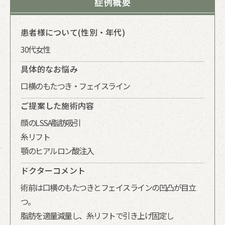
症例概要
患者様について(性別・年代)
30代女性
具体的なお悩み
口横のもたつき・フェイスライン
ご提案した施術内容
顔のLSSA脂肪吸引
糸リフト
顎のヒアルロン酸注入
ドクターコメント
術前は口横のもたつきとフェイスラインの凹凸が目立
つ。
脂肪を適量減量し、糸リフトで引き上げ固定し