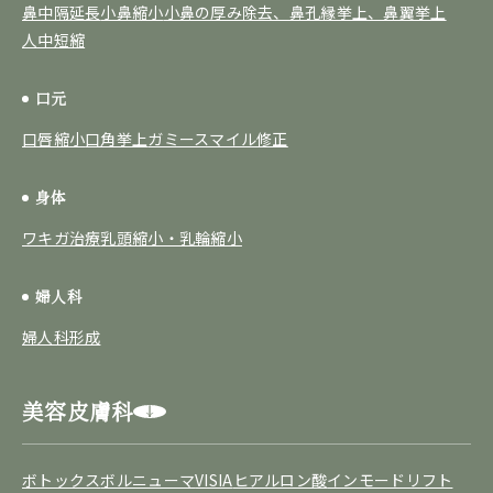
鼻中隔延長
小鼻縮小
小鼻の厚み除去、鼻孔縁挙上、鼻翼挙上
人中短縮
口元
口唇縮小
口角挙上
ガミースマイル修正
身体
ワキガ治療
乳頭縮小・乳輪縮小
婦人科
婦人科形成
美容皮膚科
ボトックス
ボルニューマ
VISIA
ヒアルロン酸
インモードリフト