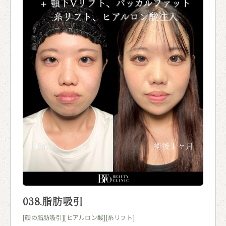
038.脂肪吸引
[顔の脂肪吸引]
[ヒアルロン酸]
[糸リフト]