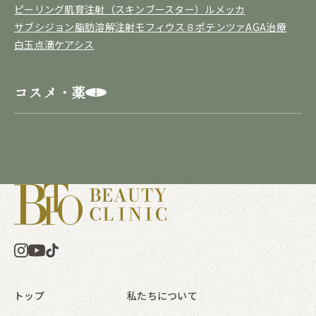
ピーリング
肌育注射（スキンブースター）
ルメッカ
サブシジョン
脂肪溶解注射
モフィウス８
ポテンツァ
AGA治療
白玉点滴
ケアシス
コスメ・薬
トップ
私たちについて