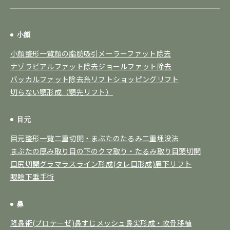
小顔
小顔整形一覧
顔の脂肪吸引
メーラーファット除去
ナゾラビアルファット除去
ジョールファット除去
バッカルファット除去
糸リフト
ショッピングリフト
切らない顎形成（顎先リフト）
目元
目元整形一覧
二重切開・まぶたのたるみ
二重埋没法
まぶたの厚み取り
目の下のクマ取り・たるみ取り
目頭切開
目尻切開
グラマラスライン形成(タレ目形成)
眉下リフト
眼瞼下垂手術
鼻
隆鼻術(プロテーゼ)
鼻すじメッシュ
鼻尖形成・軟骨移植