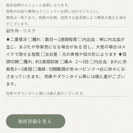
施術当時のメニューと金額になります。
実際の内容や費用はクリニックへお問い合わせください。
費用は一例であり、麻酔の有無、使用する器具等により費用が異なる場合
がございます。
副作用・リスク
♦二重埋没 □腫れ：数日～1週間程度 □内出⾎：稀に内出血が
生じ、まぶたが赤紫色になる場合がある 但し、大抵の場合はメ
イクで隠せる程度 □左右差：元の骨格や目の形によります ♦目
頭切開 □腫れ : 約1週間前後 □痛み : 2〜3日 □内出血 : まれに赤
紫色1〜2週間 □傷跡 : 切開範囲が赤み→ピンク→白に徐々にお
さまっていきます。 効果やダウンタイム等には個人差がござい
ます。
効果やダウンタイム等には個人差がございます。
施術詳細を見る