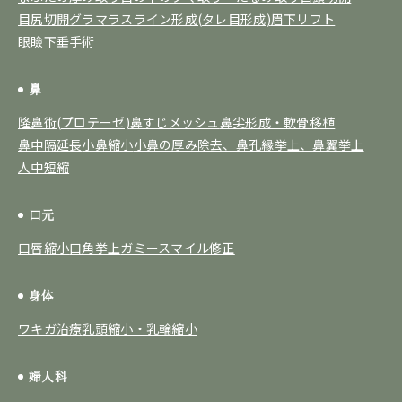
目尻切開
グラマラスライン形成(タレ目形成)
眉下リフト
眼瞼下垂手術
鼻
隆鼻術(プロテーゼ)
鼻すじメッシュ
鼻尖形成・軟骨移植
鼻中隔延長
小鼻縮小
小鼻の厚み除去、鼻孔縁挙上、鼻翼挙上
人中短縮
口元
口唇縮小
口角挙上
ガミースマイル修正
身体
ワキガ治療
乳頭縮小・乳輪縮小
婦人科