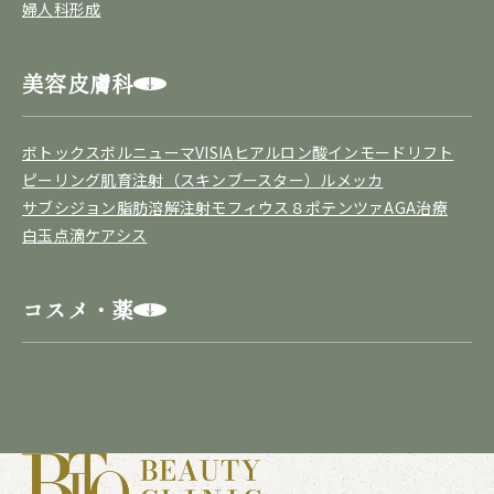
婦人科形成
美容皮膚科
ボトックス
ボルニューマ
VISIA
ヒアルロン酸
インモードリフト
ピーリング
肌育注射（スキンブースター）
ルメッカ
サブシジョン
脂肪溶解注射
モフィウス８
ポテンツァ
AGA治療
白玉点滴
ケアシス
コスメ・薬