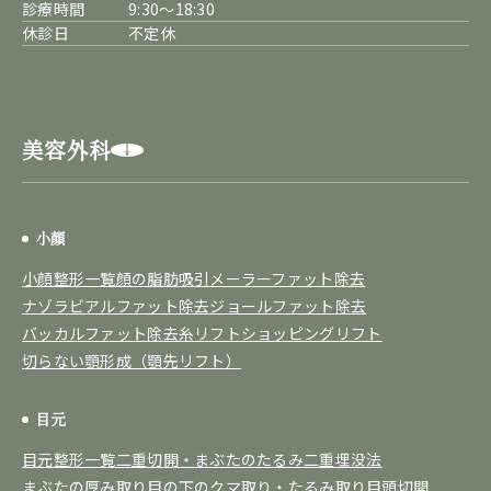
診療時間
9:30～18:30
休診日
不定休
美容外科
小顔
小顔整形一覧
顔の脂肪吸引
メーラーファット除去
ナゾラビアルファット除去
ジョールファット除去
バッカルファット除去
糸リフト
ショッピングリフト
切らない顎形成（顎先リフト）
目元
目元整形一覧
二重切開・まぶたのたるみ
二重埋没法
まぶたの厚み取り
目の下のクマ取り・たるみ取り
目頭切開