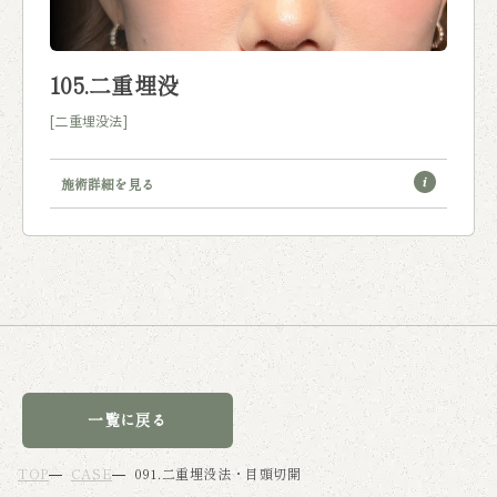
105.二重埋没
[二重埋没法]
施術詳細を見る
一覧に戻る
TOP
CASE
091.二重埋没法・目頭切開