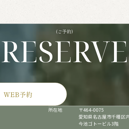
(ご予約)
RESERVE
WEB予約
所在地
〒464-0075
愛知県名古屋市千種区内
今池ゴトービル3階