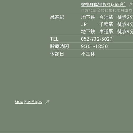
提携駐車場あり(388台)
※お会計金額に応じて駐車券
最寄駅
地下鉄
今池駅
徒歩2
JR
千種駅
徒歩4
地下鉄
車道駅
徒歩9
TEL
052-732-5027
診療時間
9:30～18:30
休診日
不定休
Google Maps