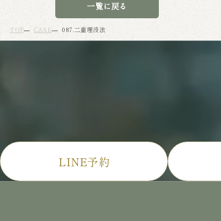
一覧に戻る
TOP
CASE
087.二重埋没法
LINE予約