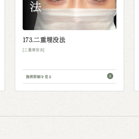
173.二重埋没法
[二重埋没法]
施術詳細を見る