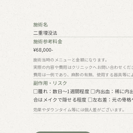
施術名
二重埋没法
施術参考料金
¥68,000-
施術当時のメニューと金額になります。
実際の内容や費用はクリニックへお問い合わせくだ
費用は一例であり、麻酔の有無、使用する器具等に
副作用・リスク
□腫れ：数日～1週間程度 □内出⾎：稀に内
合はメイクで隠せる程度 □左右差：元の骨格
効果やダウンタイム等には個人差がございます。