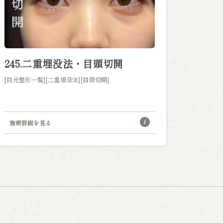
245.二重埋没法・目頭切開
[目元整形一覧]
[二重埋没法]
[目頭切開]
施術詳細を見る