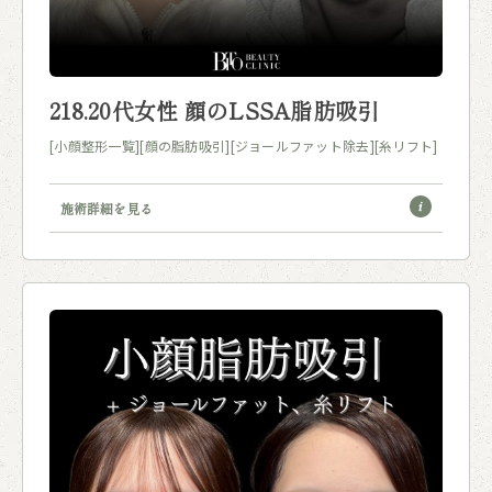
218.20代女性 顔のLSSA脂肪吸引
[小顔整形一覧]
[顔の脂肪吸引]
[ジョールファット除去]
[糸リフト]
施術詳細を見る