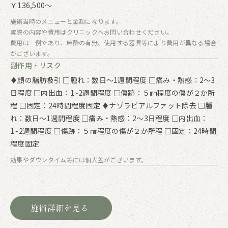
￥136,500～
施術当時のメニューと金額になります。
実際の内容や費用はクリニックへお問い合わせください。
費用は一例であり、麻酔の有無、使用する器具等により費用が異なる場合
がございます。
副作用・リスク
♦顔の脂肪吸引 □腫れ：数日～1週間程度 □痛み・熱感：2～3
日程度 □内出血：1~2週間程度 □傷跡：５㎜程度の傷が２か所
程 □固定：24時間程度固定 ♦ナゾラビアルファット除去 □腫
れ：数日～1週間程度 □痛み・熱感：2～3日程度 □内出血：
1~2週間程度 □傷跡：５㎜程度の傷が２か所程 □固定：24時間
程度固定
効果やダウンタイム等には個人差がございます。
施術詳細を見る