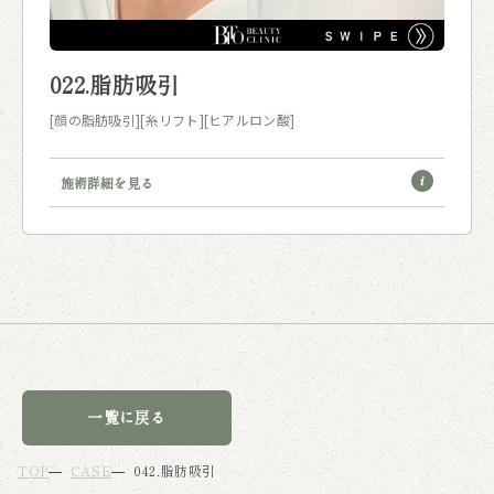
022.脂肪吸引
[顔の脂肪吸引]
[糸リフト]
[ヒアルロン酸]
施術詳細を見る
一覧に戻る
TOP
CASE
042.脂肪吸引