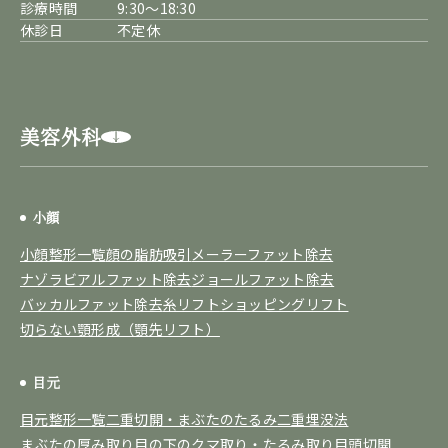
診療時間
9:30～18:30
休診日
不定休
美容外科
小顔
小顔整形一覧
顔の脂肪吸引
メーラーファット除去
ナゾラビアルファット除去
ジョールファット除去
バッカルファット除去
糸リフト
ショッピングリフト
切らない顎形成（顎先リフト）
目元
目元整形一覧
二重切開・まぶたのたるみ
二重埋没法
まぶたの厚み取り
目の下のクマ取り・たるみ取り
目頭切開