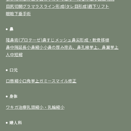
目尻切開
グラマラスライン形成(タレ目形成)
眉下リフト
眼瞼下垂手術
鼻
隆鼻術(プロテーゼ)
鼻すじメッシュ
鼻尖形成・軟骨移植
鼻中隔延長
小鼻縮小
小鼻の厚み除去、鼻孔縁挙上、鼻翼挙上
人中短縮
口元
口唇縮小
口角挙上
ガミースマイル修正
身体
ワキガ治療
乳頭縮小・乳輪縮小
婦人科