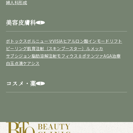
婦人科形成
美容皮膚科
ボトックス
ボルニューマ
VISIA
ヒアルロン酸
インモードリフト
ピーリング
肌育注射（スキンブースター）
ルメッカ
サブシジョン
脂肪溶解注射
モフィウス８
ポテンツァ
AGA治療
白玉点滴
ケアシス
コスメ・薬