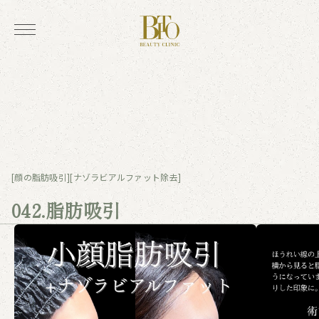
[顔の脂肪吸引]
[ナゾラビアルファット除去]
042.脂肪吸引