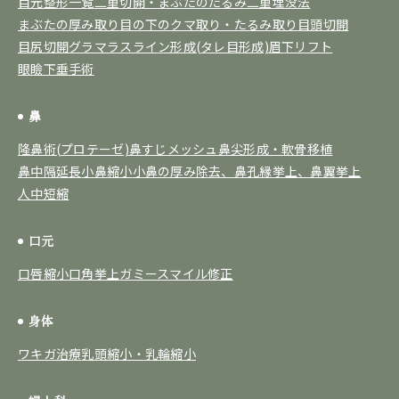
目元整形一覧
二重切開・まぶたのたるみ
二重埋没法
まぶたの厚み取り
目の下のクマ取り・たるみ取り
目頭切開
目尻切開
グラマラスライン形成(タレ目形成)
眉下リフト
眼瞼下垂手術
鼻
隆鼻術(プロテーゼ)
鼻すじメッシュ
鼻尖形成・軟骨移植
鼻中隔延長
小鼻縮小
小鼻の厚み除去、鼻孔縁挙上、鼻翼挙上
人中短縮
口元
口唇縮小
口角挙上
ガミースマイル修正
身体
ワキガ治療
乳頭縮小・乳輪縮小