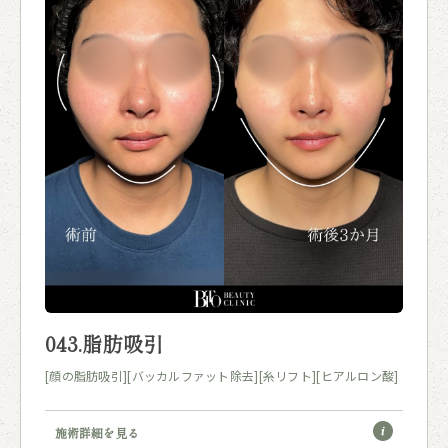
043.脂肪吸引
[顔の脂肪吸引]
[バッカルファット除去]
[糸リフト]
[ヒアルロン酸]
施術詳細を見る