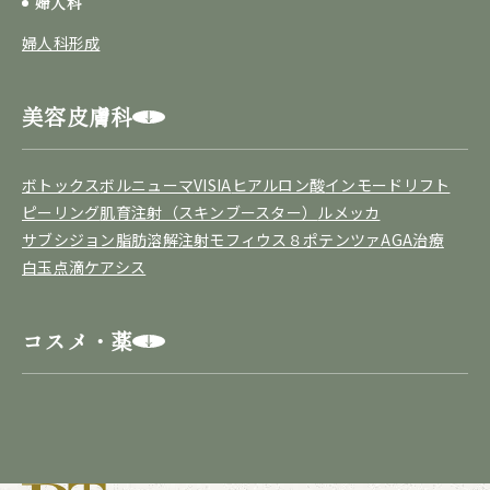
婦人科
婦人科形成
美容皮膚科
ボトックス
ボルニューマ
VISIA
ヒアルロン酸
インモードリフト
ピーリング
肌育注射（スキンブースター）
ルメッカ
サブシジョン
脂肪溶解注射
モフィウス８
ポテンツァ
AGA治療
白玉点滴
ケアシス
コスメ・薬