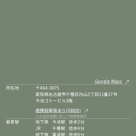
Google Maps
所在地
〒464-0075
愛知県名古屋市千種区内山3丁目31番27号
今池ゴトービル3階
提携駐車場あり(388台)
※お会計金額に応じて駐車券配布
最寄駅
地下鉄
今池駅
徒歩2分
JR
千種駅
徒歩4分
地下鉄
車道駅
徒歩9分