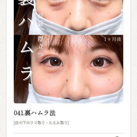
041.裏ハムラ法
[目の下のクマ取り・たるみ取り]