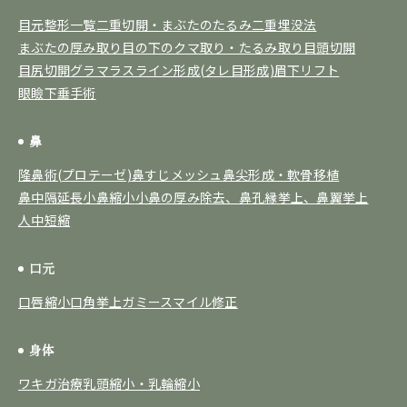
目元整形一覧
二重切開・まぶたのたるみ
二重埋没法
まぶたの厚み取り
目の下のクマ取り・たるみ取り
目頭切開
目尻切開
グラマラスライン形成(タレ目形成)
眉下リフト
眼瞼下垂手術
鼻
隆鼻術(プロテーゼ)
鼻すじメッシュ
鼻尖形成・軟骨移植
鼻中隔延長
小鼻縮小
小鼻の厚み除去、鼻孔縁挙上、鼻翼挙上
人中短縮
口元
口唇縮小
口角挙上
ガミースマイル修正
身体
ワキガ治療
乳頭縮小・乳輪縮小