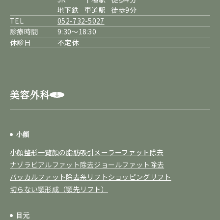
地下鉄
車道駅
徒歩9分
TEL
052-732-5027
診療時間
9:30～18:30
休診日
不定休
美容外科
小顔
小顔整形一覧
顔の脂肪吸引
メーラーファット除去
ナゾラビアルファット除去
ジョールファット除去
バッカルファット除去
糸リフト
ショッピングリフト
切らない顎形成（顎先リフト）
目元