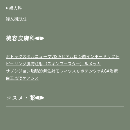
婦人科
婦人科形成
美容皮膚科
ボトックス
ボルニューマ
VISIA
ヒアルロン酸
インモードリフト
ピーリング
肌育注射（スキンブースター）
ルメッカ
サブシジョン
脂肪溶解注射
モフィウス８
ポテンツァ
AGA治療
白玉点滴
ケアシス
コスメ・薬